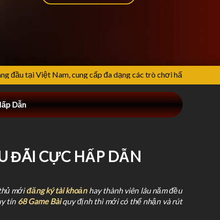
 Việt Nam, cung cấp đa dạng các trò chơi hấp dẫn cùng hệ thống 
Hấp Dẫn
U ĐÃI CỰC HẤP DẪN
 thủ mới
đăng ký tài khoản
hay thành viên lâu năm đều
y tín
68 Game Bài
quy định thì mới có thể nhận và rút