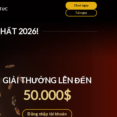
Chơi ngay
 TỨC
Tải ngay
HẤT 2026!
GIẢI THƯỞNG LÊN ĐẾN
50.000$
Đăng nhập tài khoản