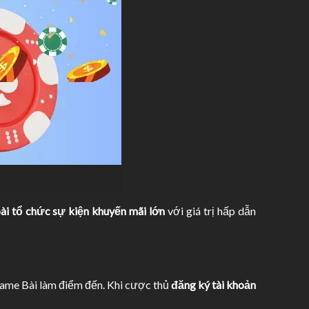
i tổ chức sự kiện khuyến mãi lớn
với giá trị hấp dẫn
Game Bài làm điểm đến. Khi cược thủ
đăng ký tài khoản