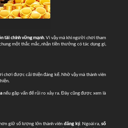
n tài chính vững mạnh
. Vì vậy mà khi người chơi tham
ó chung một thắc mắc, nhận tiền thưởng có tác dụng gì,
i chơi được cải thiện đáng kể. Nhờ vậy mà thành viên
hiện.
ia
nếu gặp vấn để rủi ro xảy ra. Đây cũng được xem là
hơn giữ số lượng lớn thành viên
đăng ký
. Ngoài ra,
số