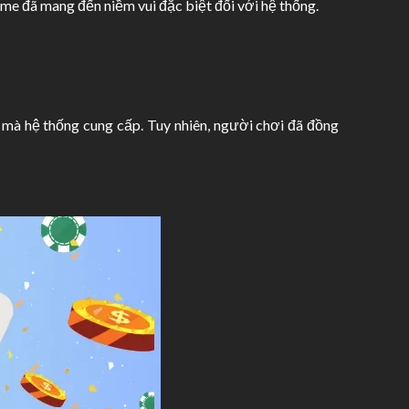
ame đã mang đến niềm vui đặc biệt đối với hệ thống.
mà hệ thống cung cấp. Tuy nhiên, người chơi đã đồng