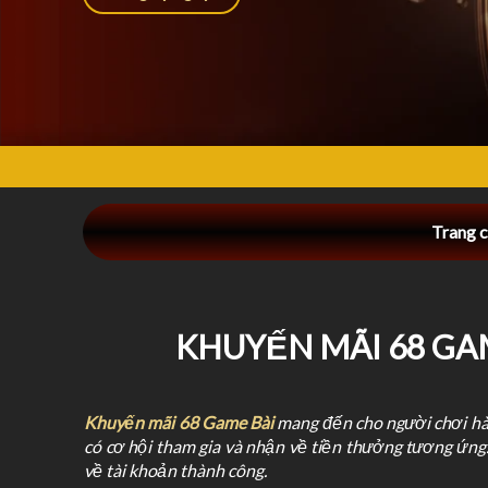
Trang 
KHUYẾN MÃI 68 GA
Khuyến mãi 68 Game Bài
mang đến cho người chơi hàn
có cơ hội tham gia và nhận về tiền thưởng tương ứng.
về tài khoản thành công.