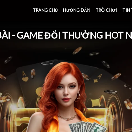
TRANG CHỦ
HƯỚNG DẪN
TRÒ CHƠI
TIN
BÀI - GAME ĐỔI THƯỞNG HOT N