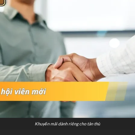
Khuyến mãi dành riêng cho tân thủ