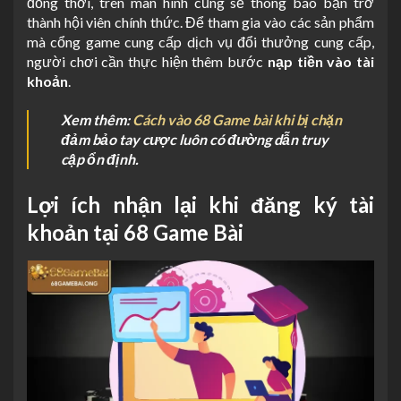
đồng thời, trên màn hình cũng sẽ thông báo bạn trở
thành hội viên chính thức. Để tham gia vào các sản phẩm
mà cổng game cung cấp dịch vụ đổi thưởng cung cấp,
người chơi cần thực hiện thêm bước
nạp tiền vào tài
khoản
.
Xem thêm:
Cách vào 68 Game bài khi bị chặn
đảm bảo tay cược luôn có đường dẫn truy
cập ổn định.
Lợi ích nhận lại khi đăng ký tài
khoản tại 68 Game Bài