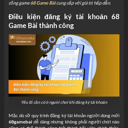
cổng game
68 Game Bài
cung cấp với giá trị hấp dẫn.
Điều kiện đăng ký tài khoản 68
Game Bài thành công
Yếu tố cần có ở người chơi khi đăng ký tài khoản
Mặc dù sỡ quy trình đăng ký tài khoản người dùng mới
68gamebai
dễ dàng nhưng không phải người chơi nào
cũng có thể thành công trở thành hội viên chính thức.