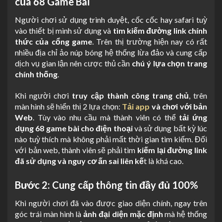
của 68 Game Bài
Người chơi sử dụng trình duyệt, cốc cốc hay safari tuỳ
vào thiết bị mình sử dụng và
tìm kiếm đường link chính
thức của cổng game
. Trên thị trường hiện nay có rất
nhiều địa chỉ ảo núp bóng hệ thống lừa đảo và cung cấp
dịch vụ gian lận nên cược thủ cần
chú ý lựa chọn trang
chính thống
.
Khi người chơi
truy cập thành công trang chủ
, trên
màn hình sẽ hiển thị 2 lựa chọn:
Tải app
và chơi với bản
Web
. Tùy vào nhu cầu mà thành viên có thể
tải ứng
dụng 68 game bài cho điện thoại
và sử dụng bất kỳ lúc
nào tuỳ thích mà không phải mất thời gian tìm kiếm. Đối
với bản web, thành viên sẽ phải tìm
kiếm lại đường link
đã sử dụng và nguy cơ ấn sai liên kế
t là khá cao.
Bước 2: Cung cấp thông tin đầy đủ 100%
Khi người chơi đã vào được giao diện chính, ngay trên
góc trái màn hình là
ảnh đại diện mặc định
mà hệ thống