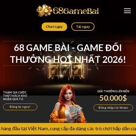
Skip
to
content
Chơi ngay
Tải ngay
68 GAME BÀI - GAME ĐỔI
THƯỞNG HOT NHẤT 2026!
GIẢI THƯỞNG LÊN ĐẾN
THAM GIA CƯỢC
50.000$
THỬ THÁCH KHÓ
NHẬN QUÀ TO
Đăng ký ngay!
Đăng nhập tài khoản
ại Việt Nam, cung cấp đa dạng các trò chơi hấp dẫn cùng hệ thốn