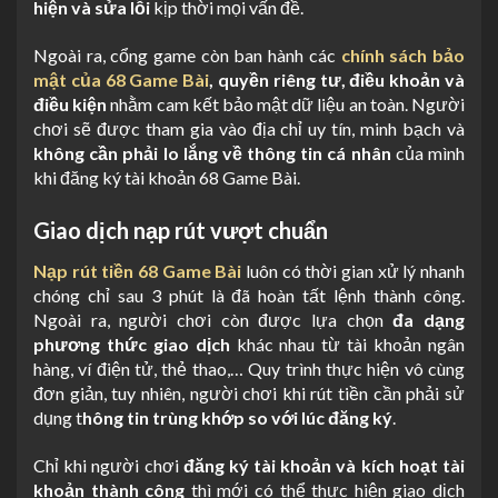
hiện và sửa lỗi
kịp thời mọi vấn đề.
Ngoài ra, cổng game còn ban hành các
chính sách bảo
mật của 68 Game Bài
, quyền riêng tư, điều khoản và
điều kiện
nhằm cam kết bảo mật dữ liệu an toàn. Người
chơi sẽ được tham gia vào địa chỉ uy tín, minh bạch và
không cần phải lo lắng về thông tin cá nhân
của mình
khi đăng ký tài khoản 68 Game Bài.
Giao dịch nạp rút vượt chuẩn
Nạp rút tiền 68 Game Bài
luôn có thời gian xử lý nhanh
chóng chỉ sau 3 phút là đã hoàn tất lệnh thành công.
Ngoài ra, người chơi còn được lựa chọn
đa dạng
phương thức giao dịch
khác nhau từ tài khoản ngân
hàng, ví điện tử, thẻ thao,… Quy trình thực hiện vô cùng
đơn giản, tuy nhiên, người chơi khi rút tiền cần phải sử
dụng t
hông tin trùng khớp so với lúc đăng ký
.
Chỉ khi người chơi
đăng ký tài khoản và kích hoạt tài
khoản thành công
thì mới có thể thực hiện giao dịch