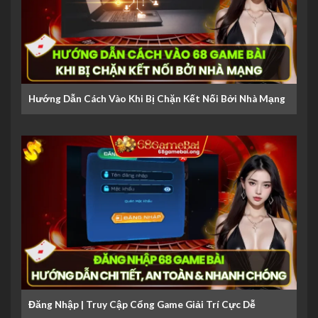
Hướng Dẫn Cách Vào Khi Bị Chặn Kết Nối Bởi Nhà Mạng
Đăng Nhập | Truy Cập Cổng Game Giải Trí Cực Dễ