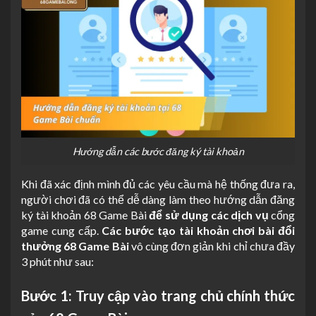
Hướng dẫn các bước đăng ký tài khoản
Khi đã xác định mình đủ các yêu cầu mà hệ thống đưa ra,
người chơi đã có thể dễ dàng làm theo hướng dẫn đăng
ký tài khoản 68 Game Bài
để sử dụng các dịch vụ
cổng
game cung cấp.
Các bước tạo tài khoản chơi bài đổi
thưởng 68 Game Bài
vô cùng đơn giản khi chỉ chưa đầy
3 phút như sau:
Bước 1: Truy cập vào trang chủ chính thức