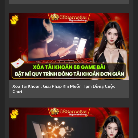
Xóa Tài Khoản: Giải Pháp Khi Muốn Tạm Dừng Cuộc
Chơi