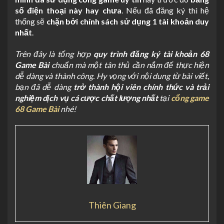
số điện thoại này hay chưa
. Nếu đã đăng ký thì hệ
thống sẽ
chặn bởi chính sách sử dụng 1 tài khoản duy
nhất
.
Trên đây là tổng hợp
quy trình đăng ký tài khoản 68
Game Bài
chuẩn mà một tân thủ cần nắm để thực hiện
dễ dàng và thành công. Hy vọng với nội dung từ bài viết,
bạn đã dễ dàng
trở thành hội viên chính thức và trải
nghiệm dịch vụ cá cược chất lượng nhất
tại
cổng game
68 Game Bài
nhé!
Thiên Giang