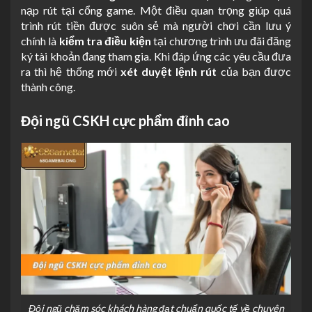
nạp rút tại cổng game. Một điều quan trọng giúp quá
trình rút tiền được suôn sẻ mà người chơi cần lưu ý
chính là
kiểm tra điều kiện
tại chương trình ưu đãi đăng
ký tài khoản đang tham gia. Khi đáp ứng các yêu cầu đưa
ra thì hệ thống mới
xét duyệt lệnh rút
của bạn được
thành công.
Đội ngũ CSKH cực phẩm đỉnh cao
Đội ngũ chăm sóc khách hàng đạt chuẩn quốc tế về chuyên