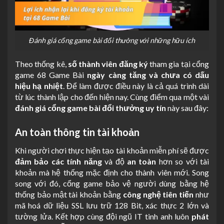
Đánh giá cổng game bài đổi thưởng với những hữu ích
Theo thống kê,
số thành viên đăng ký
tham gia tại cổng
game 68 Game Bài
ngày càng tăng và chưa có dấu
hiệu hạ nhiệt
. Để làm được điều này là cả quá trình dài
từ lúc thành lập cho đến hiện nay. Cùng điểm qua một vài
đánh giá cổng game bài đổi thưởng uy tín
này sau đây:
An toàn thông tin tài khoản
Khi người chơi thực hiện tạo tài khoản miễn phí sẽ được
đảm bảo các tính năng
và độ
an toàn
hơn so với tài
khoản mà hệ thống mặc định cho thành viên mới. Song
song với đó, cổng game bảo vệ người dùng bằng hệ
thống bảo mật tài khoản bằng
công nghệ tiên tiến
như
mã hoá dữ liệu SSL lưu trữ 128 Bit, xác thực 2 lớn và
tường lửa. Kết hợp cùng đội ngũ IT tinh anh luôn
phát